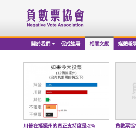
關於我們
促成連署
相關文獻
媒體報
關於我們
負數票協會章程草案
負數票協會會員名冊
負數票協會第一屆理監事
歷年捐款芳名錄
財務報告
川普在搖擺州的真正支持度是-2%
負數票協會新