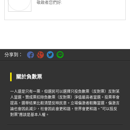
兩個候選人各加1票
敬啟者您們好:
所以這張負數票實質權力為2票，所以有3個候選
人時，負票需調成-0.5票
很高興看到貴單位願意連署推動負數票制度，基
限縮負數票的權力，這部分是怕負數票被操弄
本上我是非常支持的，不過這制度有個陷阱必須
(畢竟喜歡一個人很難、討厭一個候選人很容
提醒:
易)，以此類推，4位5位候選人也需調整
我曾在大學參加議事學會，後來並擔任議事學的
3.之後若有公投機會，建議需要哲學、統計、社
營隊講師
會科學相關的學者背書，證明負數票與正數票權
力相等；輔以民調跑模擬，證明"選不出人"的問
分享到：
關於負數票這做法，25年前我也曾仔細研究過，
題可以通解
並曾向某位議事學的前輩提出討論過
最後我研究的結論是，若在候選名額單一的首
關於負數票
長，應該可以採取這種做法，但是候選名額複數
的民代，則不可以採取這種做法採取這種做法
一人還是只有一票，但選民可以選擇只投負數票（反對票）反對某
因為在民代方面這麼做，會產生只要能掌握較多
人當選。贊成票扣除負數票（反對票）淨值最高者當選。投票率會
數族群，就能掌握全部當選人選的問題，也就是
提高，選舉結果比較清楚反映民意。立場偏激者較難當選，偏激言
最高票的政黨贏者全拿全部的席次....
論也會因此減少，社會因此會更和諧，世界會更和諧。"可以投反
對票"應該是基本人權。
這樣會無法讓民意代表的席次，按照各政黨大小
的光譜，完全顯現