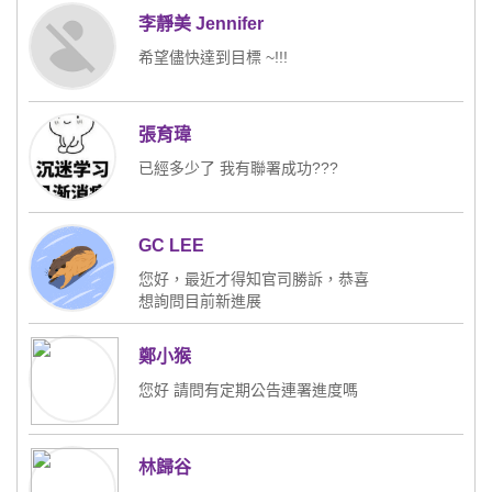
李靜美 Jennifer
希望儘快達到目標 ~!!!
張育瑋
已經多少了 我有聯署成功???
GC LEE
您好，最近才得知官司勝訴，恭喜
想詢問目前新進展
另外有關選制有些問題想特別請教:
鄭小猴
1.可有進行相關公聽、辯論會，或先例可供研
究?
您好 請問有定期公告連署進度嗎
2.針對正負票擇一的作法，可有限制負數票權利
的機制?
林歸谷
舉例:若有3個候選人，投一張負數票等同幫另外