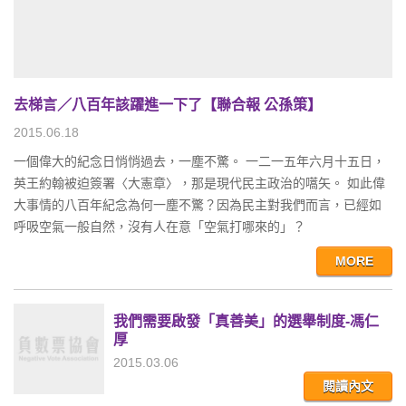
去梯言／八百年該躍進一下了【聯合報 公孫策】
2015.06.18
一個偉大的紀念日悄悄過去，一塵不驚。 一二一五年六月十五日，
英王約翰被迫簽署〈大憲章〉，那是現代民主政治的嚆矢。 如此偉
大事情的八百年紀念為何一塵不驚？因為民主對我們而言，已經如
呼吸空氣一般自然，沒有人在意「空氣打哪來的」？
MORE
我們需要啟發「真善美」的選舉制度-馮仁
厚
2015.03.06
閱讀內文