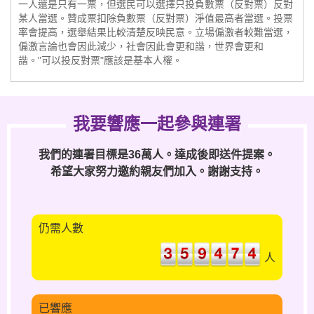
一人還是只有一票，但選民可以選擇只投負數票（反對票）反對
某人當選。贊成票扣除負數票（反對票）淨值最高者當選。投票
率會提高，選舉結果比較清楚反映民意。立場偏激者較難當選，
偏激言論也會因此減少，社會因此會更和諧，世界會更和
諧。"可以投反對票"應該是基本人權。
我要響應一起參與連署
我們的連署目標是36萬人。達成後即送件提案。
希望大家努力邀約親友們加入。謝謝支持。
仍需人數
人
已響應