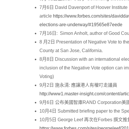
7月6日 David Davenport of Hoover Institute 
article
https://www.forbes.com/sites/daviddav
elections-are-underway/#19565e87eede
7月16日: Simon Anholt, author of Good Coun
8 月2日 Presentation of Negative Vote to the
County at San Jose, California.
8月8日 Discussion with an international elect
inclusion of the Negative Vote option can i
Voting)
9月2日 施永清: 應讓港人有權叮走議員
http://www1.master-insight.com/content/arti
9月6日 公布美國智庫RAND Corporati
10月4日 Submitted briefing paper to the Spe
10月5日 George Leef 再次在Forbes 撰
https://www.forbes.com/sites/georgeleef/20