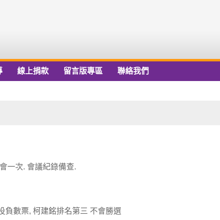
導
線上捐款
留言版專區
聯絡我們
大會一次. 會議紀錄備查.
投負數票, 柯建銘排名第三 不會勝選