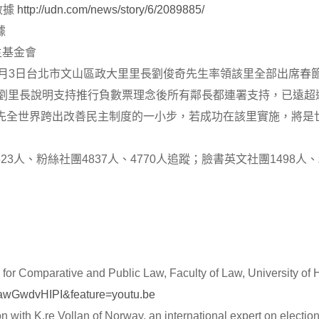
數據
http://udn.com/news/story/6/2089885/
數據
主基金會
步! 2月3日台北市文山區政大里里長劉俊奇先生率領該里全部出席春
。劉里長說明支持推行負數票理念後所有鄰長都連署支持，已遠超
先全世界跨出改善民主制度的一小步，若成功在該里實施，將是
23人、粉絲社團4837人、4770人追蹤；臉書英文社團1498人
for Comparative and Public Law, Faculty of Law, University of
UawGwdvHIPI&feature=youtu.be
h K.re Vollan of Norway, an international expert on electio