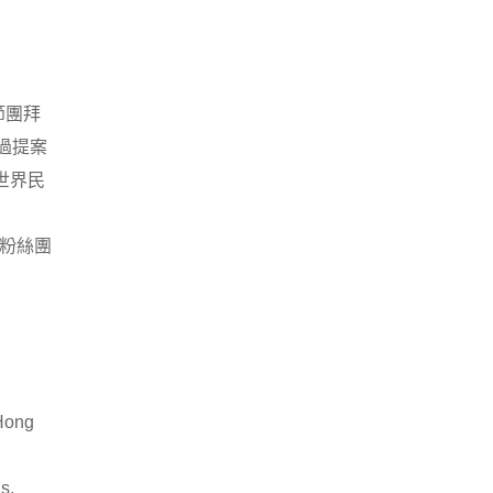
節團拜
過提案
世界民
、粉絲團
 Hong
ns.