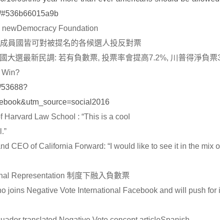
or/#536b66015a9b
lia newDemocracy Foundation
理會成員國皆可對被提名的各候選人投反對票
on美國大選最新民調: 若有負數票, 投票率會提高7.2%, 川普得淨負票3
 Win?
e/53688?
ebook&utm_source=social2016
arvard Law School : “This is a cool
el.”
O of California Forward: “I would like to see it in the mix o
al Representation 制度下融入負數票
ns Negative Vote International Facebook and will push for it
dor translated Negative Vote concept articleSpanish