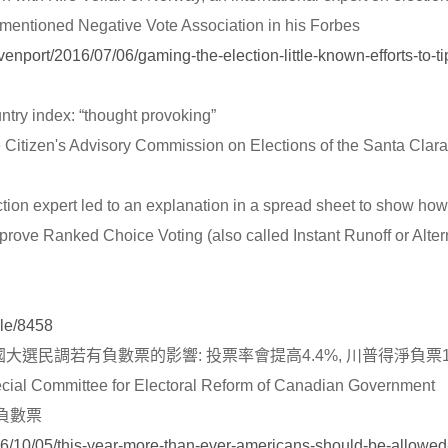
mentioned Negative Vote Association in his Forbes
enport/2016/07/06/gaming-the-election-little-known-efforts-to-ti
try index: “thought provoking”
 Citizen's Advisory Commission on Elections of the Santa Clara
ion expert led to an explanation in a spread sheet to show how
mprove Ranked Choice Voting (also called Instant Runoff or Alter
cle/8458
on美國大選民調若有負數票的影響: 投票率會提高4.4%, 川普得淨負票1
cial Committee for Electoral Reform of Canadian Government
文推負數票
16/10/05/this-year-more-than-ever-americans-should-be-allowed