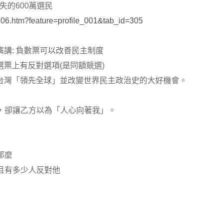
消失的600萬選民
706.htm?feature=profile_001&tab_id=305
演講: 負數票可以改善民主制度
選票上有反對選項(是同額競選)
是台灣「領先全球」並改變世界民主政治史的大好機會。
，卻讓乙方以為「人心向著我」。
那麼
且有多少人反對他
」