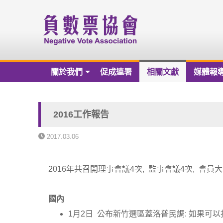
關於我們
促成連署
相關文獻
媒體報
關於我們
負數票協會章程草案
2016工作報告
負數票協會會員名冊
2017.03.06
負數票協會第一屆理監事
2016年共召開理事會議4次, 監事會議4次, 會員
歷年捐款芳名錄
財務報告
國內
1月2日 公布新竹選區蓋洛普民調: 如果可以