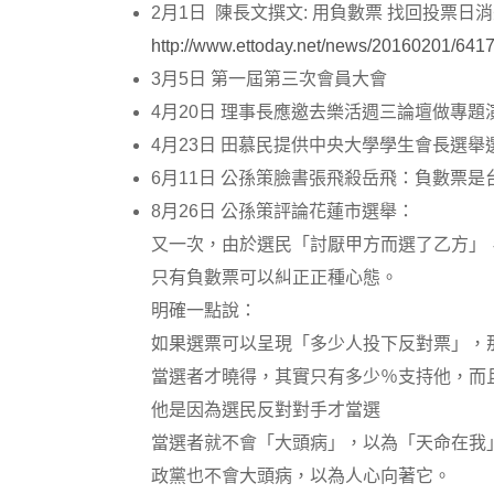
2月1日 陳長文撰文: 用負數票 找回投票日
http://www.ettoday.net/news/20160201/641
3月5日 第一屆第三次會員大會
4月20日 理事長應邀去樂活週三論壇做專題
4月23日 田慕民提供中央大學學生會長選舉
6月11日 公孫策臉書張飛殺岳飛：負數票
8月26日 公孫策評論花蓮市選舉：
又一次，由於選民「討厭甲方而選了乙方」
只有負數票可以糾正正種心態。
明確一點說：
如果選票可以呈現「多少人投下反對票」，
當選者才曉得，其實只有多少％支持他，而
他是因為選民反對對手才當選
當選者就不會「大頭病」，以為「天命在我
政黨也不會大頭病，以為人心向著它。