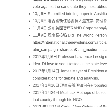
vote-against-the-candidate-they-most-abh
10月6日 Submitted briefing paper to Austr
10月6日 聯合國新任秘書長人選定案 安
11月4日 公布美國智庫RAND Corporati
11月9日 理事長投稿 Did The Wrong Person
https://international.thenewslens.com/articl
utm_campaign=sharebtn&utm_medium=fac
2017年1月6日 Professor Lawrence Lessig of H
idea. I’d love to see it tested at the state lev
2017年1月14日 James Mayer of President and CE
considerations for debate and analysis.”
2017年1月16日 理事長說明如何在Proportion
2017年1月24日 Meshack Mothepu of Lesotho joi
that country through his NGO.
2017 年1月24日 Carlos Vera Quintana of Ecua