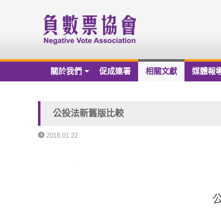
關於我們
促成連署
相關文獻
媒體報
關於我們
負數票協會章程草案
公投法新舊版比較
負數票協會會員名冊
2018.01.22
負數票協會第一屆理監事
歷年捐款芳名錄
財務報告