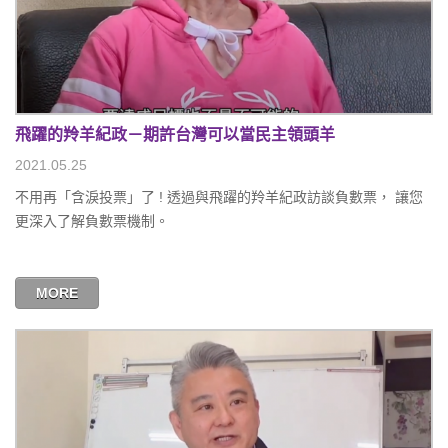
飛躍的羚羊紀政－期許台灣可以當民主領頭羊
2021.05.25
不用再「含淚投票」了 ! 透過與飛躍的羚羊紀政訪談負數票， 讓您
更深入了解負數票機制。
MORE