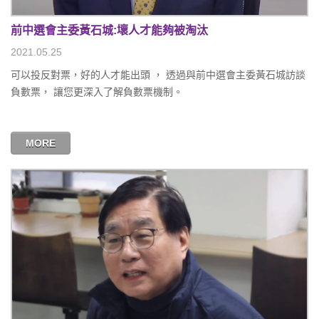
前中選會主委黃石城:壞人才能夠被淘汰
2021.05.25
可以投反對票，好的人才能出頭 ， 透過與前中選會主委黃石城訪談
負數票， 讓您更深入了解負數票機制。
MORE