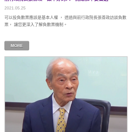
2021.05.25
可以投負數票應該是基本人權 ， 透過與前行政院長張善政訪談負數
票， 讓您更深入了解負數票機制。
MORE