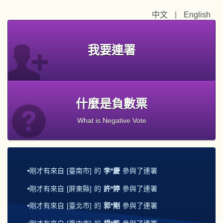
中文
|
English
我要連署
什麼是負數票
What is Negative Vote
剛才有來自
[臺南市]
的
李*慶
參與了連署
剛才有來自
[屏東縣]
的
許*婷
參與了連署
剛才有來自
[臺北市]
的
郭*剛
參與了連署